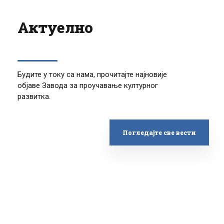
Актуелно
Будите у току са нама, прочитајте најновије
објаве Завода за проучавање културног
развитка.
Погледајте све вести