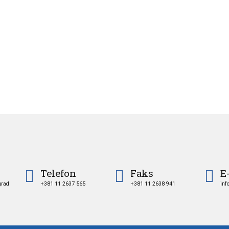
Telefon
Faks
E
grad
+381 11 2637 565
+381 11 2638 941
inf