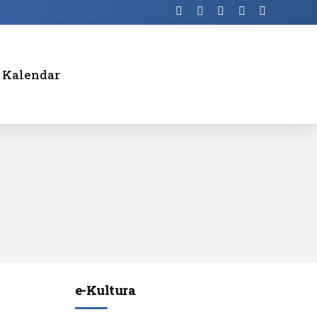
Kalendar
ami
Javni konkurs za izbor direktora
Zavoda za proučavanje kulturnog
ne
razvitka
Štampa /
internet
na
Televizija
/ Radio
e-Kultura