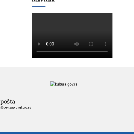
-pošta
o@dev.zaprokul.org.rs