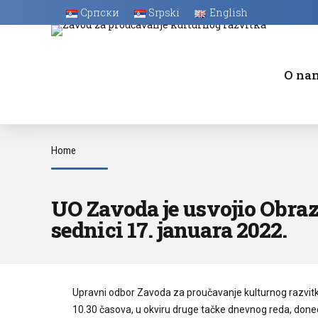
Српски
Srpski
English
O na
Vesti
Home
Najave
Stručni savet
Nadzorni odbor
UO Zavoda je usvojio Obraz
Direktor
sednici 17. januara 2022.
Zaposleni
Upravni odbor Zavoda za proučavanje kulturnog razvitka 
10.30 časova, u okviru druge tačke dnevnog reda, don