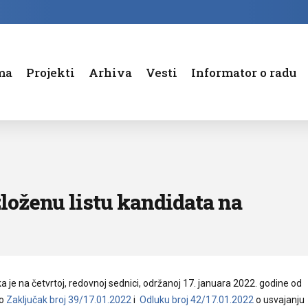
ma
Projekti
Arhiva
Vesti
Informator o radu
Štampa / internet
Progr
Televizija / Radio
Tribi
Statut
Domaća
Sistematizacija
Međunarod
loženu listu kandidata na
Ostali akti
DENTA
Informatori o radu
je na četvrtoj, redovnoj sednici, održanoj 17. januara 2022. godine od
eo
Zaključak broj 39/17.01.2022
i
Odluku broj 42/17.01.2022
o usvajanju