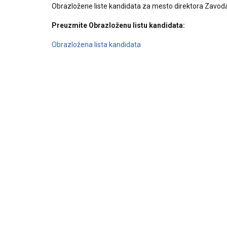
Obrazložene liste kandidata za mesto direktora Zavoda
Preuzmite Obrazloženu listu kandidata:
Obrazložena lista kandidata