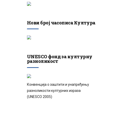
Нови број часописа Култура
UNESCO фонд за културну
разноликост
Конвенција о заштити и унапређењу
разноликости културних израза
(UNESCO 2005)