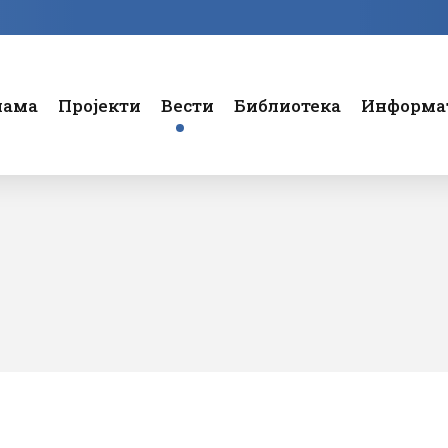
нама
Пројекти
Вести
Библиотека
Информат
е потребе и навике
Штампа / Интернет
Програми – архива
Штампа / и
а
Телевизија / Радио
Трибине
Телевизија 
Статут
Домаћа
о и природно наслеђе
Догађаји
Систематизација
Међународ
не индустије и културни
м
Остали акти
ДЕНТА
не политике
ика у култури